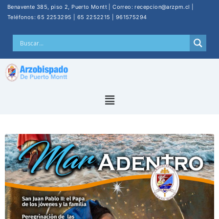
Benavente 385, piso 2, Puerto Montt | Correo: recepcion@arzpm.cl |
Teléfonos: 65 2253295 | 65 2252215 | 961575294