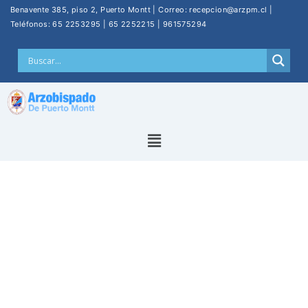
Benavente 385, piso 2, Puerto Montt | Correo: recepcion@arzpm.cl |
Teléfonos: 65 2253295 | 65 2252215 | 961575294