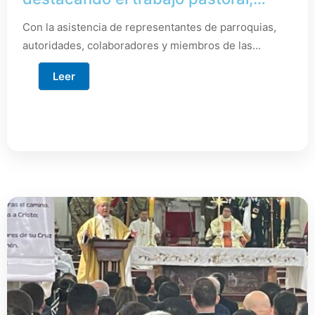
educativo y social al servicio de la
Con la asistencia de representantes de parroquias,
comunidad
autoridades, colaboradores y miembros de las...
Leer