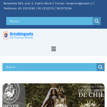
Benavente 385, piso 2, Puerto Montt | Correo: recepcion@arzpm.cl |
Teléfonos: 65 2253295 | 65 2252215 | 961575294