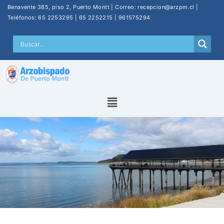
Benavente 385, piso 2, Puerto Montt | Correo: recepcion@arzpm.cl |
Teléfonos: 65 2253295 | 65 2252215 | 961575294