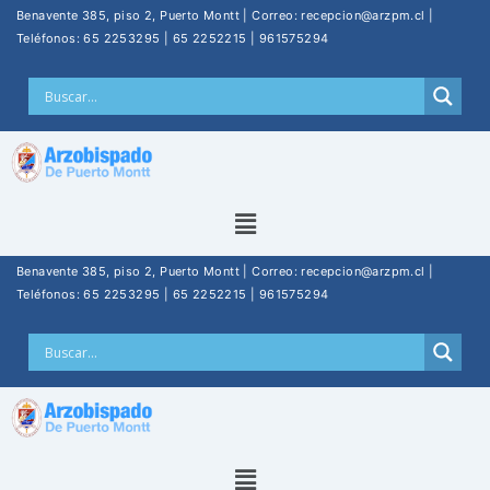
Benavente 385, piso 2, Puerto Montt | Correo: recepcion@arzpm.cl |
Teléfonos: 65 2253295 | 65 2252215 | 961575294
Benavente 385, piso 2, Puerto Montt | Correo: recepcion@arzpm.cl |
Teléfonos: 65 2253295 | 65 2252215 | 961575294