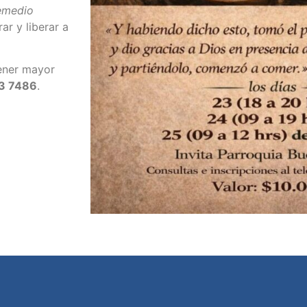
remedio
ar y liberar a
tener mayor
3 7486
.