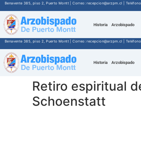
Benavente 385, piso 2, Puerto Montt | Correo: recepcion@arzpm.cl | Teléfo
Historia
Arzobispado
Benavente 385, piso 2, Puerto Montt | Correo: recepcion@arzpm.cl | Teléfo
Historia
Arzobispado
Retiro espiritual 
Schoenstatt