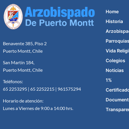
Home
Historia
Arzobispa
Parroquia
Benavente 385, Piso 2
Vida Relig
Puerto Montt, Chile
Colegios
San Martín 184,
Puerto Montt, Chile
Noticias
1%
Teléfonos:
65 2253295 | 65 2252215 | 961575294
Certificad
Document
Horario de atención:
Lunes a Viernes de 9:00 a 14:00 hrs.
Transpare