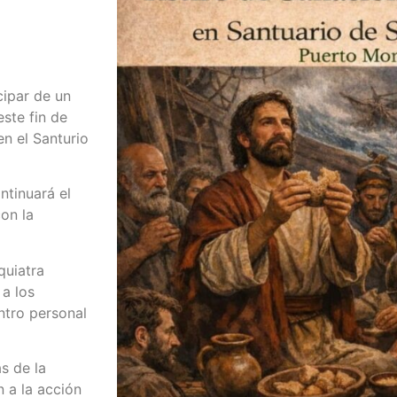
cipar de un
este fin de
n el Santurio
ntinuará el
on la
quiatra
a los
ntro personal
s de la
n a la acción