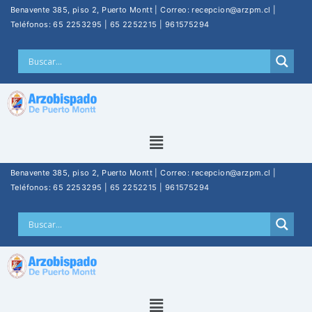
Benavente 385, piso 2, Puerto Montt | Correo: recepcion@arzpm.cl |
Teléfonos: 65 2253295 | 65 2252215 | 961575294
Benavente 385, piso 2, Puerto Montt | Correo: recepcion@arzpm.cl |
Teléfonos: 65 2253295 | 65 2252215 | 961575294