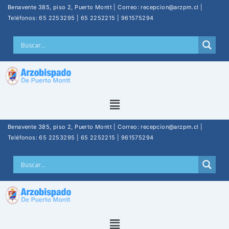
Benavente 385, piso 2, Puerto Montt | Correo: recepcion@arzpm.cl |
Teléfonos: 65 2253295 | 65 2252215 | 961575294
Benavente 385, piso 2, Puerto Montt | Correo: recepcion@arzpm.cl |
Teléfonos: 65 2253295 | 65 2252215 | 961575294