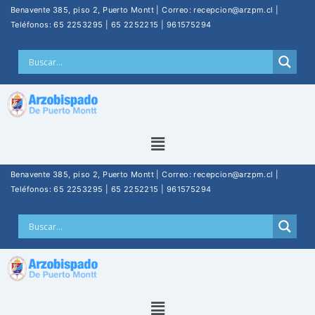
Benavente 385, piso 2, Puerto Montt | Correo: recepcion@arzpm.cl |
Teléfonos: 65 2253295 | 65 2252215 | 961575294
Benavente 385, piso 2, Puerto Montt | Correo: recepcion@arzpm.cl |
Teléfonos: 65 2253295 | 65 2252215 | 961575294