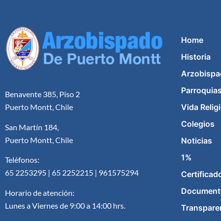
Home
Historia
Arzobispa
Parroquia
Benavente 385, Piso 2
Vida Relig
Puerto Montt, Chile
Colegios
San Martín 184,
Puerto Montt, Chile
Noticias
1%
Teléfonos:
65 2253295 | 65 2252215 | 961575294
Certificad
Document
Horario de atención:
Lunes a Viernes de 9:00 a 14:00 hrs.
Transpare