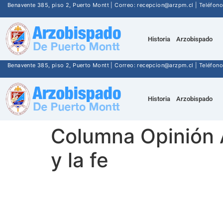
Benavente 385, piso 2, Puerto Montt | Correo: recepcion@arzpm.cl | Teléfo
Historia
Arzobispado
Benavente 385, piso 2, Puerto Montt | Correo: recepcion@arzpm.cl | Teléfo
Historia
Arzobispado
Columna Opinión 
y la fe