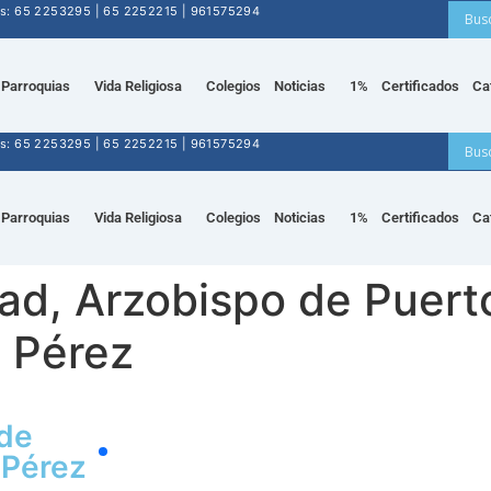
nos: 65 2253295 | 65 2252215 | 961575294
Parroquias
Vida Religiosa
Colegios
Noticias
1%
Certificados
Ca
nos: 65 2253295 | 65 2252215 | 961575294
Parroquias
Vida Religiosa
Colegios
Noticias
1%
Certificados
Ca
ad, Arzobispo de Puert
 Pérez
 de
 Pérez