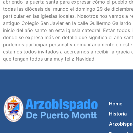
abriendo la puerta santa para expresar cómo el pueblo de 
todas las diócesis del mundo el domingo 29 de diciembre
particular en las iglesias locales. Nosotros nos vamos a 
antiguo Colegio San Javier en la calle Guillermo Gallardo
inicio del año santo en esta iglesia catedral. Están todo
donde se expresa más en detalle qué significa el año sant
podemos participar personal y comunitariamente en este 
estamos todos invitados a acercarnos a recibir la gracia 
que tengan todos una muy feliz Navidad.
Home
Historia
Arzobispa