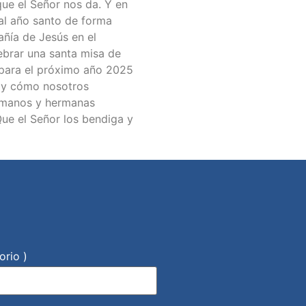
que el Señor nos da. Y en
al año santo de forma
añía de Jesús en el
lebrar una santa misa de
l para el próximo año 2025
is y cómo nosotros
ermanos y hermanas
Que el Señor los bendiga y
orio )