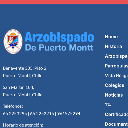
Home
Historia
Arzobispa
Parroquia
Benavente 385, Piso 2
Vida Relig
Puerto Montt, Chile
Colegios
San Martín 184,
Puerto Montt, Chile
Noticias
1%
Teléfonos:
65 2253295 | 65 2252215 | 961575294
Certificad
Document
Horario de atención: