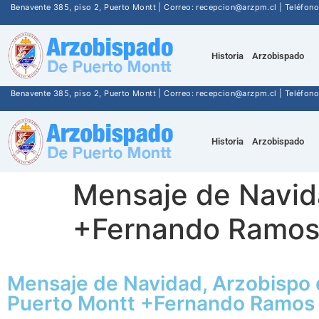
Benavente 385, piso 2, Puerto Montt | Correo: recepcion@arzpm.cl | Teléfo
Historia
Arzobispado
Benavente 385, piso 2, Puerto Montt | Correo: recepcion@arzpm.cl | Teléfo
Historia
Arzobispado
Mensaje de Navid
+Fernando Ramos
Mensaje de Navidad, Arzobispo
Puerto Montt +Fernando Ramos