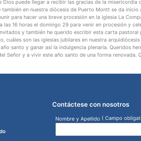
Dios puede llegar a recibir las gracias de la misericordia 
 también en nuestra diócesis de Puerto Montt se da inicio 
reunir para hacer una breve procesión en la iglesia La Comp
 a las 16 horas el domingo 29 para venir en procesión y ce
s invitados y también he querido escribir esta carta pastora
o, cuáles son las iglesias jubilares en nuestra arquidióces
año santo y ganar así la indulgencia plenaria. Queridos h
del Señor y a vivir este año santo de una forma renovada. 
Contáctese con nosotros
( Campo obligat
Nombre y Apellido
do