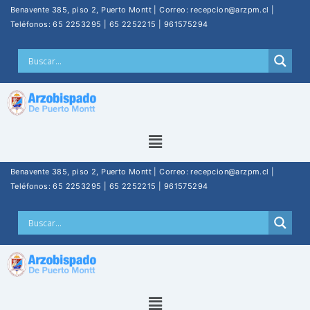
Benavente 385, piso 2, Puerto Montt | Correo: recepcion@arzpm.cl |
Teléfonos: 65 2253295 | 65 2252215 | 961575294
Benavente 385, piso 2, Puerto Montt | Correo: recepcion@arzpm.cl |
Teléfonos: 65 2253295 | 65 2252215 | 961575294