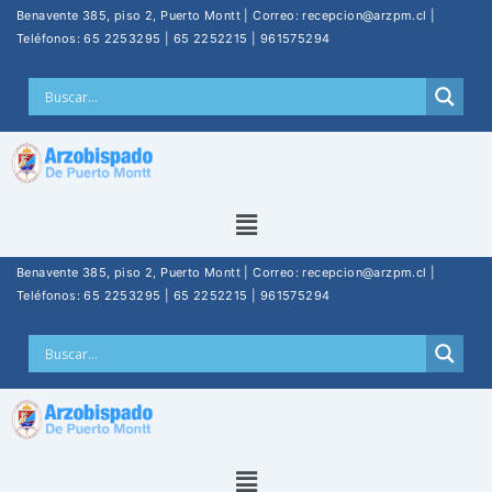
Benavente 385, piso 2, Puerto Montt | Correo: recepcion@arzpm.cl |
Teléfonos: 65 2253295 | 65 2252215 | 961575294
Benavente 385, piso 2, Puerto Montt | Correo: recepcion@arzpm.cl |
Teléfonos: 65 2253295 | 65 2252215 | 961575294