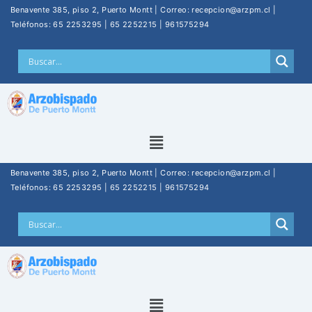
Benavente 385, piso 2, Puerto Montt | Correo: recepcion@arzpm.cl |
Teléfonos: 65 2253295 | 65 2252215 | 961575294
Benavente 385, piso 2, Puerto Montt | Correo: recepcion@arzpm.cl |
Teléfonos: 65 2253295 | 65 2252215 | 961575294