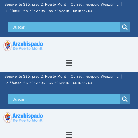
Benavente 385, piso 2, Puerto Montt | Correo: recepcion@arzpm.cl |
Teléfonos: 65 2253295 | 65 2252215 | 961575294
Benavente 385, piso 2, Puerto Montt | Correo: recepcion@arzpm.cl |
Teléfonos: 65 2253295 | 65 2252215 | 961575294