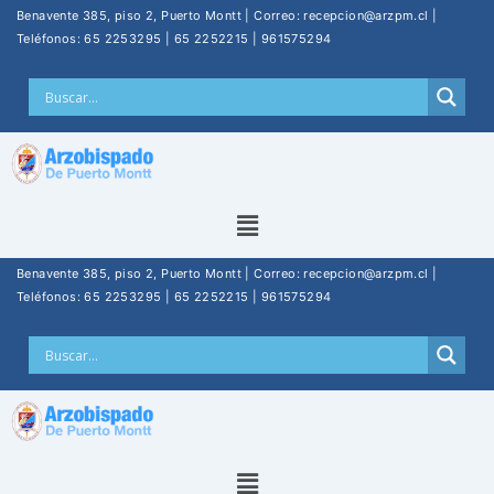
Benavente 385, piso 2, Puerto Montt | Correo: recepcion@arzpm.cl |
Teléfonos: 65 2253295 | 65 2252215 | 961575294
Benavente 385, piso 2, Puerto Montt | Correo: recepcion@arzpm.cl |
Teléfonos: 65 2253295 | 65 2252215 | 961575294