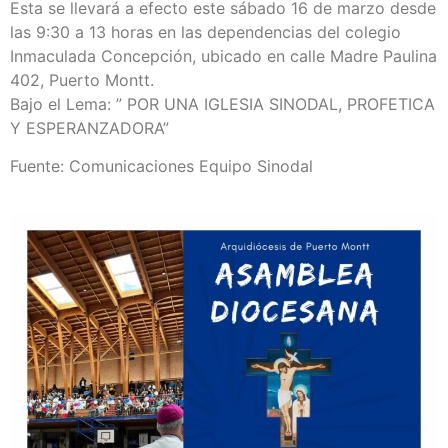
Esta se llevará a efecto este sábado 16 de marzo desde
las 9:30 a 13 horas en las dependencias del colegio
Inmaculada Concepción, ubicado en calle Madre Paulina
402, Puerto Montt.
Bajo el Lema: ” POR UNA IGLESIA SINODAL, PROFETICA
Y ESPERANZADORA”
Fuente: Comunicaciones Equipo Sinodal