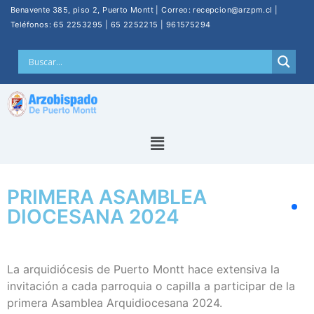
Benavente 385, piso 2, Puerto Montt | Correo: recepcion@arzpm.cl |
Teléfonos: 65 2253295 | 65 2252215 | 961575294
PRIMERA ASAMBLEA
DIOCESANA 2024
La arquidiócesis de Puerto Montt hace extensiva la
invitación a cada parroquia o capilla a participar de la
primera Asamblea Arquidiocesana 2024.