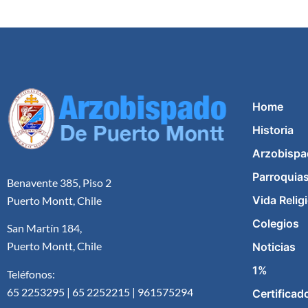
Home
Historia
Arzobispa
Parroquia
Benavente 385, Piso 2
Vida Relig
Puerto Montt, Chile
Colegios
San Martín 184,
Puerto Montt, Chile
Noticias
1%
Teléfonos:
65 2253295 | 65 2252215 | 961575294
Certificad