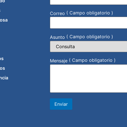
do
s
( Campo obligatorio )
Correo
iosa
( Campo obligatorio )
Asunto
os
( Campo obligatorio )
Mensaje
os
ncia
Enviar