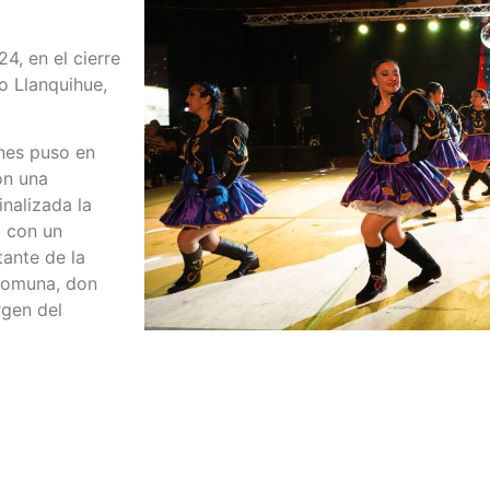
4, en el cierre
o Llanquihue,
nes puso en
on una
inalizada la
o con un
tante de la
 comuna, don
rgen del