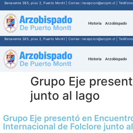
Benavente 385, piso 2, Puerto Montt | Correo: recepcion@arzpm.cl | Teléfo
Historia
Arzobispado
Benavente 385, piso 2, Puerto Montt | Correo: recepcion@arzpm.cl | Teléfo
Historia
Arzobispado
Grupo Eje present
junto al lago
Grupo Eje presentó en Encuentr
Internacional de Folclore junto a