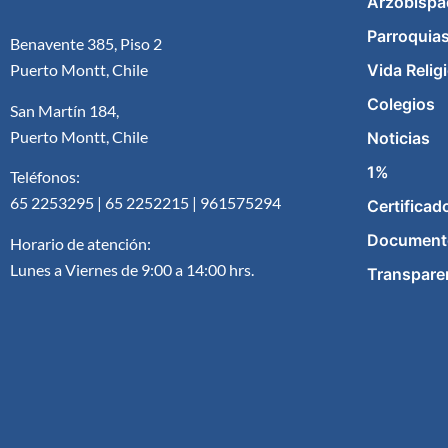
Arzobispa
Parroquia
Benavente 385, Piso 2
Vida Relig
Puerto Montt, Chile
Colegios
San Martín 184,
Puerto Montt, Chile
Noticias
1%
Teléfonos:
65 2253295 | 65 2252215 | 961575294
Certificad
Document
Horario de atención:
Lunes a Viernes de 9:00 a 14:00 hrs.
Transpare