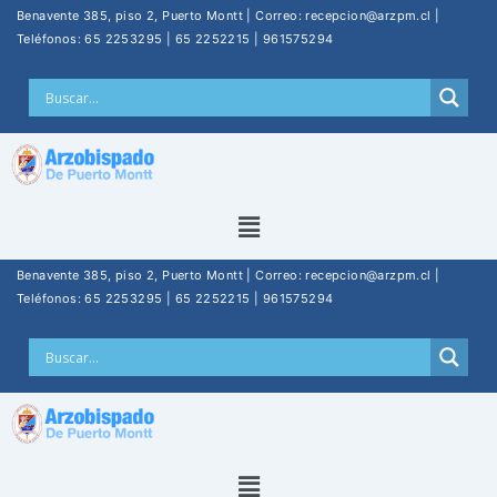
Benavente 385, piso 2, Puerto Montt | Correo: recepcion@arzpm.cl |
Teléfonos: 65 2253295 | 65 2252215 | 961575294
Benavente 385, piso 2, Puerto Montt | Correo: recepcion@arzpm.cl |
Teléfonos: 65 2253295 | 65 2252215 | 961575294