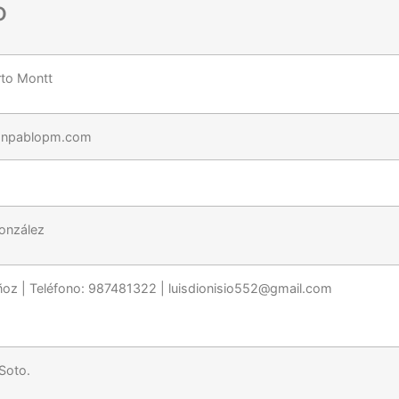
o
rto Montt
sanpablopm.com
onzález
ñoz | Teléfono: 987481322 | luisdionisio552@gmail.com
Soto.