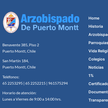
Home
Historia
Arzobispa
Parroquia
Benavente 385, Piso 2
Vida Relig
Puerto Montt, Chile
Colegios
San Martín 184,
Puerto Montt, Chile
Noticias
1%
Teléfonos:
65 2253295 | 65 2252215 | 961575294
Certificad
Document
Horario de atención:
Lunes a Viernes de 9:00 a 14:00 hrs.
Transpare