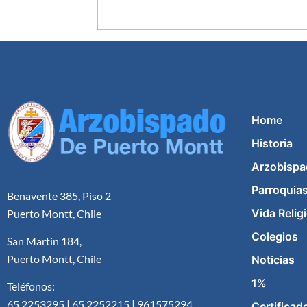
Home
Historia
Arzobispa
Parroquia
Benavente 385, Piso 2
Vida Relig
Puerto Montt, Chile
Colegios
San Martín 184,
Puerto Montt, Chile
Noticias
1%
Teléfonos:
65 2253295 | 65 2252215 | 961575294
Certificad