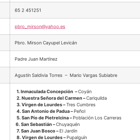
65 2 451251
pbro_mirson@yahoo.es
Pbro. Mirson Cayupel Levicán
Padre Juan Martínez
Agustín Saldivia Torres – Mario Vargas Subiabre
1. Inmaculada Concepción –
Coyán
2. Nuestra Señora del Carmen –
Cariquilda
3. Virgen de Lourdes –
Tres Cumbres
4. San Antonio de Padua –
Peñol
5. San Pío de Pietrelcina –
Población Los Carreras
6. San Sebastián –
Chuyaquén
7. San Juan Bosco –
El Jardín
8. Virgen de Lourdes –
Pupalguín