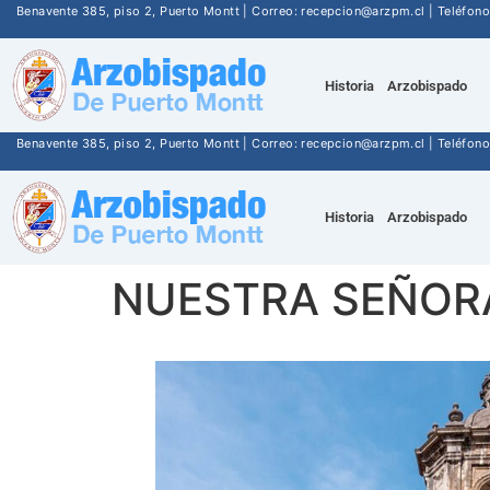
Benavente 385, piso 2, Puerto Montt | Correo: recepcion@arzpm.cl | Teléfo
Historia
Arzobispado
Benavente 385, piso 2, Puerto Montt | Correo: recepcion@arzpm.cl | Teléfo
Historia
Arzobispado
NUESTRA SEÑORA 