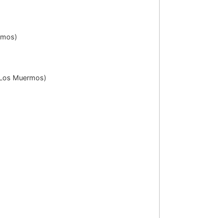
rmos)
 Los Muermos)