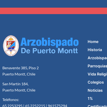
Home
Historia
Arzobispa
Parroquia
Benavente 385, Piso 2
Vida Relig
Puerto Montt, Chile
Colegios
San Martín 184,
Puerto Montt, Chile
Noticias
1%
Teléfonos:
65 2253295 | 65 2252215 | 961575294
Certificad