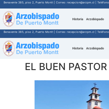
Benavente 385, piso 2, Puerto Montt | Correo: recepcion@arzpm.cl | Teléfo
Historia
Arzobispado
Benavente 385, piso 2, Puerto Montt | Correo: recepcion@arzpm.cl | Teléfo
Historia
Arzobispado
EL BUEN PASTOR 