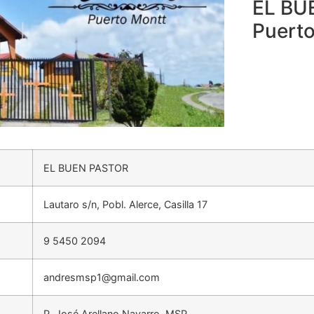
EL BU
Puert
EL BUEN PASTOR
Lautaro s/n, Pobl. Alerce, Casilla 17
9 5450 2094
andresmsp1@gmail.com
P. José Arellano Navarro, MSP