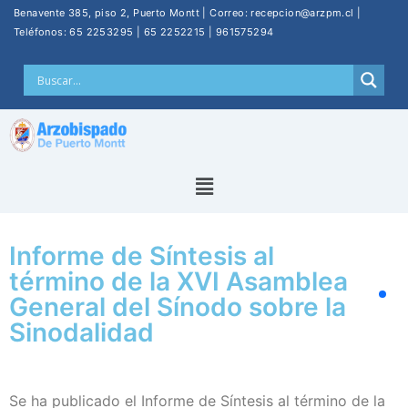
Benavente 385, piso 2, Puerto Montt | Correo: recepcion@arzpm.cl |
Teléfonos: 65 2253295 | 65 2252215 | 961575294
Informe de Síntesis al
término de la XVI Asamblea
General del Sínodo sobre la
Sinodalidad
Se ha publicado el Informe de Síntesis al término de la